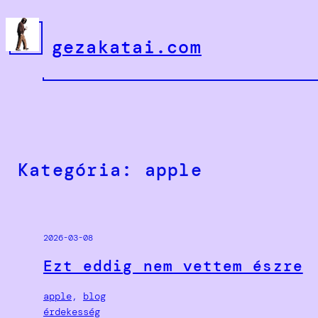
Ugrás
a
gezakatai.com
tartalomhoz
Kategória:
apple
2026-03-08
Ezt eddig nem vettem észre
apple
, 
blog
érdekesség