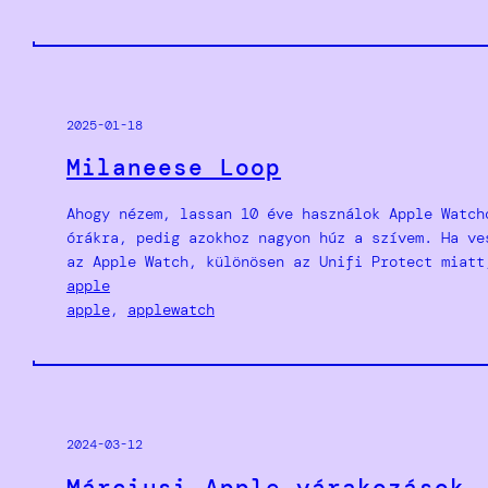
2025-01-18
Milaneese Loop
Ahogy nézem, lassan 10 éve használok Apple Watch
órákra, pedig azokhoz nagyon húz a szívem. Ha ve
az Apple Watch, különösen az Unifi Protect miatt
apple
apple
, 
applewatch
2024-03-12
Márciusi Apple várakozások