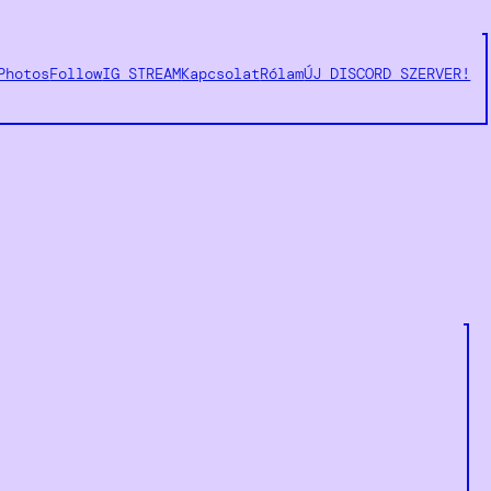
Photos
Follow
IG STREAM
Kapcsolat
Rólam
ÚJ DISCORD SZERVER!