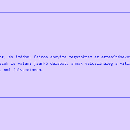
ot, és imádom. Sajnos annyira megszoktam az értesítéseke
szek is valami frankó darabot, annak valószínűleg a vitr
, ami folyamatosan…