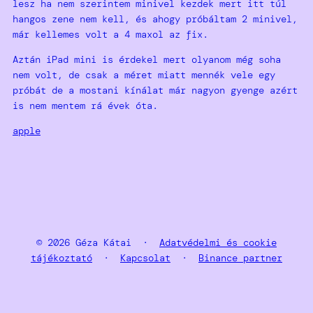
lesz ha nem szerintem minivel kezdek mert itt túl
hangos zene nem kell, és ahogy próbáltam 2 minivel,
már kellemes volt a 4 maxol az fix.
Aztán iPad mini is érdekel mert olyanom még soha
nem volt, de csak a méret miatt mennék vele egy
próbát de a mostani kínálat már nagyon gyenge azért
is nem mentem rá évek óta.
apple
© 2026 Géza Kátai ·
Adatvédelmi és cookie
tájékoztató
·
Kapcsolat
·
Binance partner