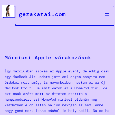
Ugrás
a
gezakatai.com
tartalomhoz
Márciusi Apple várakozások
Így márciusban szokás az Apple event, de eddig csak
egy MacBook Air update jött ami engem annyira nem
érdekel mert amúgy is novemberben hoztam el az új
MacBook Pro-t. De amit várok az a HomePod mini, de
ezt csak azért mert az étterem startra a
hangrendszert azt HomePod minivel oldanám meg
kezdetben 4 db aztán ha jön nextgen az sem lenne
nagy gond mert lenne máshol is hely nekik. Na de ha