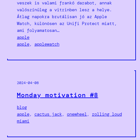
veszek is valami frankó darabot, annak
valószínűleg a vitrinben lesz a helye.
Átlag napokra brutálisan jó az Apple
Watch, különösen az Unifi Protect miatt,
ami folyamatosan…
apple
apple
, 
applewatch
2024-04-08
Monday motivation #8
blog
apple
, 
cactus jack
, 
onewheel
, 
rolling loud
miami