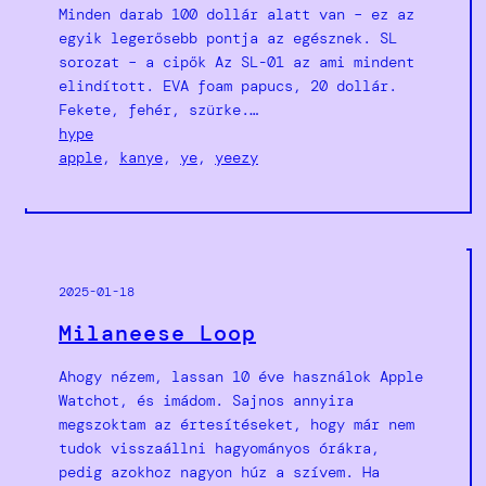
Minden darab 100 dollár alatt van – ez az
egyik legerősebb pontja az egésznek. SL
sorozat – a cipők Az SL-01 az ami mindent
elindított. EVA foam papucs, 20 dollár.
Fekete, fehér, szürke.…
hype
apple
, 
kanye
, 
ye
, 
yeezy
2025-01-18
Milaneese Loop
Ahogy nézem, lassan 10 éve használok Apple
Watchot, és imádom. Sajnos annyira
megszoktam az értesítéseket, hogy már nem
tudok visszaállni hagyományos órákra,
pedig azokhoz nagyon húz a szívem. Ha