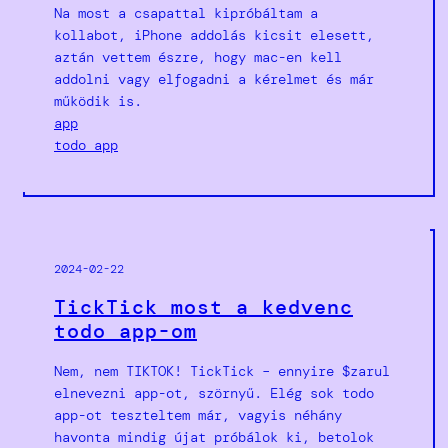
Na most a csapattal kipróbáltam a
kollabot, iPhone addolás kicsit elesett,
aztán vettem észre, hogy mac-en kell
addolni vagy elfogadni a kérelmet és már
működik is.
app
todo app
2024-02-22
TickTick most a kedvenc
todo app-om
Nem, nem TIKTOK! TickTick – ennyire $zarul
elnevezni app-ot, szörnyű. Elég sok todo
app-ot teszteltem már, vagyis néhány
havonta mindig újat próbálok ki, betolok