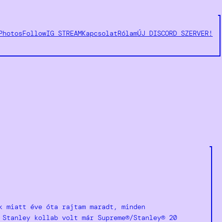
Photos
Follow
IG STREAM
Kapcsolat
Rólam
ÚJ DISCORD SZERVER!
k miatt éve óta rajtam maradt, minden
 Stanley kollab volt már Supreme®/Stanley® 20