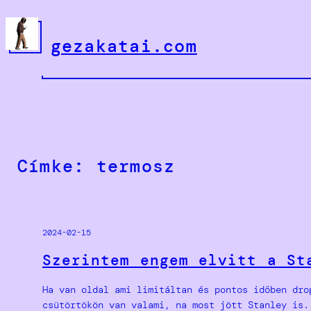
Ugrás
a
gezakatai.com
tartalomhoz
Címke:
termosz
2024-02-15
Szerintem engem elvitt a St
Ha van oldal ami limitáltan és pontos időben dro
csütörtökön van valami, na most jött Stanley is.