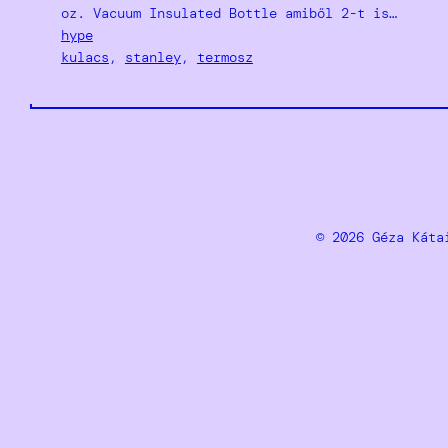
oz. Vacuum Insulated Bottle amiből 2-t is…
hype
kulacs
, 
stanley
, 
termosz
© 2026 Géza Ká