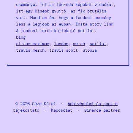
eseménye. Toltam ide-oda képeket videókat,
itt egy kisebb gyüjtő, az fix brutális
volt. Mondtam én, hogy a londoni esemény
lesz a legjobb az euban. Insta story link
A londoni merch kollekció setlist:
blog
circus maximus
, 
london
, 
merch
, 
setlist
, 
travis merch
, 
travis scott
, 
utopia
© 2026 Géza Kátai ·
Adatvédelmi és cookie
tájékoztató
·
Kapcsolat
·
Binance partner