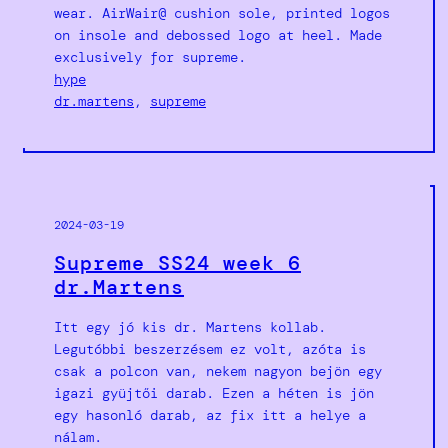
wear. AirWair@ cushion sole, printed logos
on insole and debossed logo at heel. Made
exclusively for supreme.
hype
dr.martens
, 
supreme
2024-03-19
Supreme SS24 week 6
dr.Martens
Itt egy jó kis dr. Martens kollab.
Legutóbbi beszerzésem ez volt, azóta is
csak a polcon van, nekem nagyon bejön egy
igazi gyüjtői darab. Ezen a héten is jön
egy hasonló darab, az fix itt a helye a
nálam.