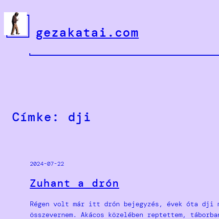
Ugrás
a
gezakatai.com
tartalomhoz
Címke:
dji
2024-07-22
Zuhant a drón
Régen volt már itt drón bejegyzés, évek óta dji 
összevernem. Akácos közelében reptettem, táborba