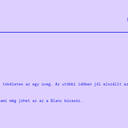
s tökéletes az egy üveg. Az utóbbi időben jól elszállt a
 ami még jöhet az az a Blanc búzasör.