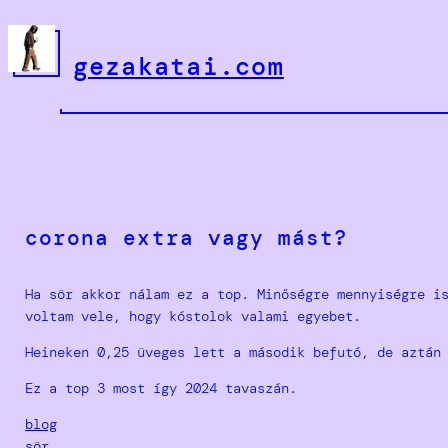
Ugrás
a
gezakatai.com
tartalomhoz
corona extra vagy mást?
Ha sör akkor nálam ez a top. Minőségre mennyiségre i
voltam vele, hogy kóstolok valami egyebet.
Heineken 0,25 üveges lett a második befutó, de aztán
Ez a top 3 most így 2024 tavaszán.
blog
sör