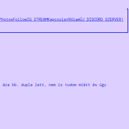
Photos
Follow
IG STREAM
Kapcsolat
Rólam
ÚJ DISCORD SZERVER!
z ára kb. dupla lett, nem is tudom miért és úgy